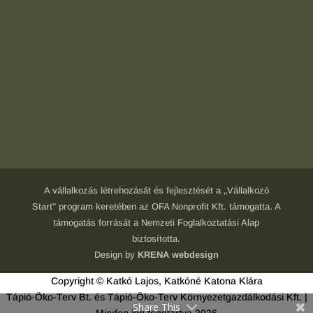
A vállalkozás létrehozását és fejlesztését a „Vállalkozó
Start" program keretében az OFA Nonprofit Kft. támogatta. A
támogatás forrását a Nemzeti Foglalkoztatási Alap
biztosította.
Design by
KRENA webdesign
Copyright © Katkó Lajos, Katkóné Katona Klára
Tápió-Öko-Terv Bt. és Tápió-Öko-Terv Környezetgazdálkodási Kft. |
Share This
Minden jog fenntartva
2026