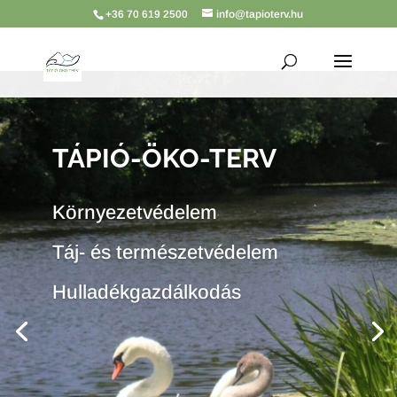
+36 70 619 2500
info@tapioterv.hu
TÁPIÓ-ÖKO-TERV
Környezetvédelem
Táj- és természetvédelem
Hulladékgazdálkodás