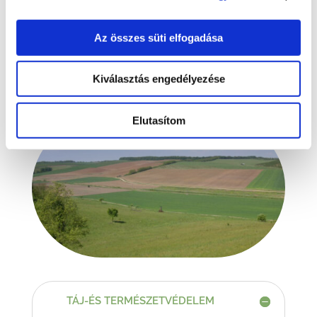
hatásvizsgálat, egységes környezethasználati
engedély stb.),
Az összes süti elfogadása
környezetvédelmi megbízotti feladatokról
környezetirányításról
Kiválasztás engedélyezése
Elutasítom
TÁJ-ÉS TERMÉSZETVÉDELEM