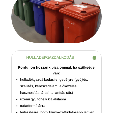
HULLADÉKGAZDÁLKODÁS
Forduljon hozzánk bizalommal, ha szüksége
van
:
hulladékgazdálkodási engedélyre (gyűjtés,
szállítás, kereskedelem, előkezelés,
hasznosítás, ártalmatlanítás stb.)
üzemi gyűjtőhely kialakításra
tudatformálásra
fejlesztésre, hogy környezettudatosabb legyen