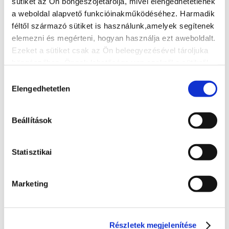
sütiket az Ön böngészőjetárolja, mivel elengedhetetlenek
a weboldal alapvető funkcióinakműködéséhez. Harmadik
féltől származó sütiket is használunk,amelyek segítenek
elemezni és megérteni, hogyan használja ezt aweboldalt.
Ezeket a sütiket csak az Ön beleegyezésével tároljuka
böngészőben. Önnek lehetősége van ezekről a sütikről
islemondani. De ezeknek a sütiknek a kikapcsolása
Hozzájárulás
hatással lehetböngészési élményére.
Elengedhetetlen
kiválasztása
KÖRNYEZETVÉDELEM
Beállítások
Számíthat szakmai hozzáértésünkre, legyen
szó
:
Statisztikai
zaj- és rezgés elleni védelemről
levegő-tisztaság védelemről
Marketing
kármentesítésről
komplex környezetvédelmi eljárásokról
(felülvizsgálat, előzetes vizsgálat, környezeti
Részletek megjelenítése