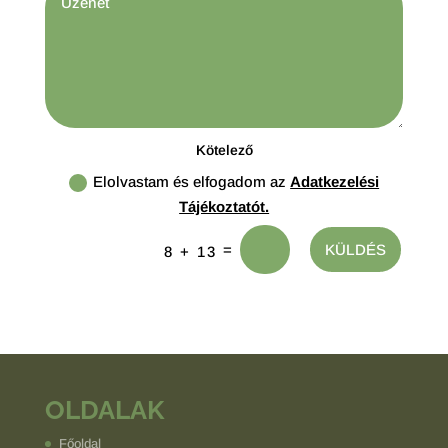
Kötelező
Elolvastam és elfogadom az
Adatkezelési
Tájékoztatót.
=
KÜLDÉS
8 + 13
OLDALAK
Főoldal