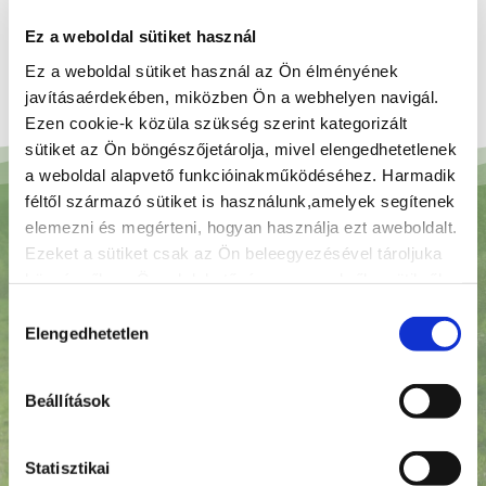
telephely kialakításáról, fejlesztéséről, egy terv
kidolgozásáról vagy a meglévő engedélyek
Ez a weboldal sütiket használ
megújításáról.
Ez a weboldal sütiket használ az Ön élményének
javításaérdekében, miközben Ön a webhelyen navigál.
Ezen cookie-k közüla szükség szerint kategorizált
sütiket az Ön böngészőjetárolja, mivel elengedhetetlenek
a weboldal alapvető funkcióinakműködéséhez. Harmadik
féltől származó sütiket is használunk,amelyek segítenek
elemezni és megérteni, hogyan használja ezt aweboldalt.
Ezeket a sütiket csak az Ön beleegyezésével tároljuka
böngészőben. Önnek lehetősége van ezekről a sütikről
Mindennek tudatában a Tápió-Öko-
islemondani. De ezeknek a sütiknek a kikapcsolása
Hozzájárulás
hatással lehetböngészési élményére.
Elengedhetetlen
kiválasztása
Terv célja a felmerülő kérdések és
feladatok komplex megoldása
az
Beállítások
ötlettől, a tervezésen át egészen a
megvalósulásig.
Statisztikai