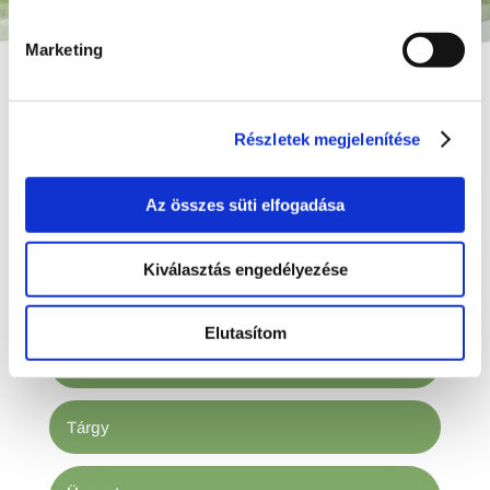
Marketing
Részletek megjelenítése
Kapcsolat
Az összes süti elfogadása
Kiválasztás engedélyezése
Elutasítom