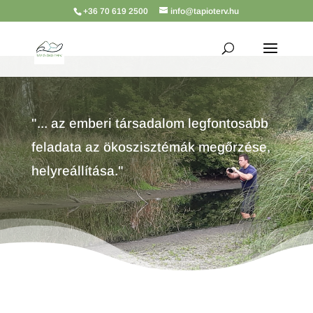
+36 70 619 2500
info@tapioterv.hu
"... az emberi társadalom legfontosabb
feladata az ökoszisztémák megőrzése,
helyreállítása."