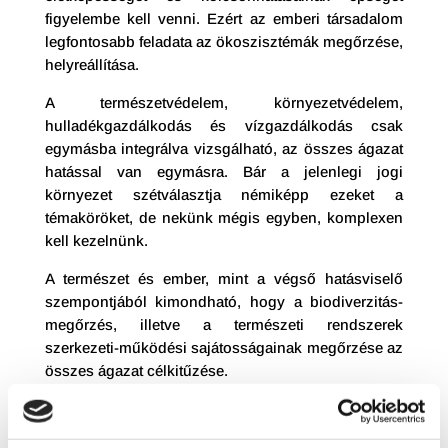
figyelembe kell venni. Ezért az emberi társadalom
legfontosabb feladata az ökoszisztémák megőrzése,
helyreállítása.
A természetvédelem, környezetvédelem,
hulladékgazdálkodás és vízgazdálkodás csak
egymásba integrálva vizsgálható, az összes ágazat
hatással van egymásra. Bár a jelenlegi jogi
környezet szétválasztja némiképp ezeket a
témaköröket, de nekünk mégis egyben, komplexen
kell kezelnünk.
A természet és ember, mint a végső hatásviselő
szempontjából kimondható, hogy a biodiverzitás-
megőrzés, illetve a természeti rendszerek
szerkezeti-működési sajátosságainak megőrzése az
összes ágazat célkitűzése.
Ezek a szakterületek nem képzelhetőek el egymás
nélkül, a felmerülő kérdéseket legyen szó akár egy