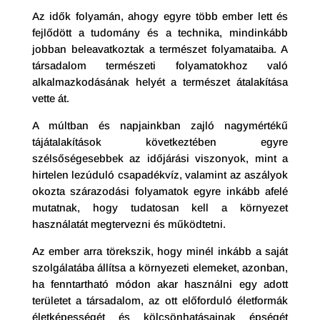
Az idők folyamán, ahogy egyre több ember lett és
fejlődött a tudomány és a technika, mindinkább
jobban beleavatkoztak a természet folyamataiba. A
társadalom természeti folyamatokhoz való
alkalmazkodásának helyét a természet átalakítása
vette át.
A múltban és napjainkban zajló nagymértékű
tájátalakítások következtében egyre
szélsőségesebbek az időjárási viszonyok, mint a
hirtelen lezúduló csapadékvíz, valamint az aszályok
okozta szárazodási folyamatok egyre inkább afelé
mutatnak, hogy tudatosan kell a környezet
használatát megtervezni és működtetni.
Az ember arra törekszik, hogy minél inkább a saját
szolgálatába állítsa a környezeti elemeket, azonban,
ha fenntartható módon akar használni egy adott
területet a társadalom, az ott előforduló életformák
életképességét és kölcsönhatásainak épségét