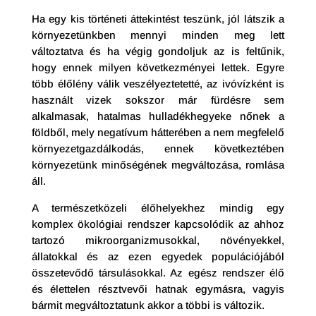
Ha egy kis történeti áttekintést teszünk, jól látszik a
környezetünkben mennyi minden meg lett
változtatva és ha végig gondoljuk az is feltűnik,
hogy ennek milyen következményei lettek. Egyre
több élőlény válik veszélyeztetetté, az ivóvízként is
használt vizek sokszor már fürdésre sem
alkalmasak, hatalmas hulladékhegyeke nőnek a
földből, mely negatívum hátterében a nem megfelelő
környezetgazdálkodás, ennek következtében
környezetünk minőségének megváltozása, romlása
áll.
A természetközeli élőhelyekhez mindig egy
komplex ökológiai rendszer kapcsolódik az ahhoz
tartozó mikroorganizmusokkal, növényekkel,
állatokkal és az ezen egyedek populációjából
összetevődő társulásokkal. Az egész rendszer élő
és élettelen résztvevői hatnak egymásra, vagyis
bármit megváltoztatunk akkor a többi is változik.